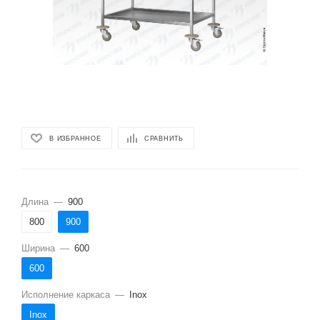
В ИЗБРАННОЕ
СРАВНИТЬ
Длина
—
900
800
900
Ширина
—
600
600
Исполнение каркаса
—
Inox
Inox