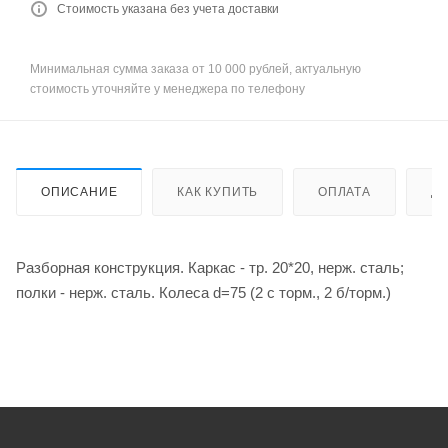
Стоимость указана без учета доставки
Минимальная сумма заказа от 10 000 рублей, актуальную
стоимость уточняйте у менеджера по телефону
ОПИСАНИЕ
КАК КУПИТЬ
ОПЛАТА
Д
Разборная конструкция. Каркас - тр. 20*20, нерж. сталь;
полки - нерж. сталь. Колеса d=75 (2 с торм., 2 б/торм.)