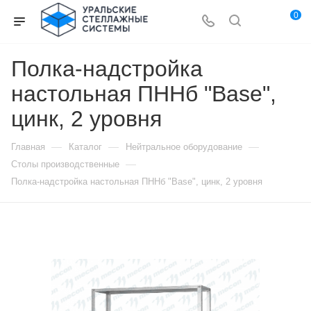
0
Полка-надстройка
настольная ПННб "Base",
цинк, 2 уровня
—
—
—
Главная
Каталог
Нейтральное оборудование
—
Столы производственные
Полка-надстройка настольная ПННб "Base", цинк, 2 уровня