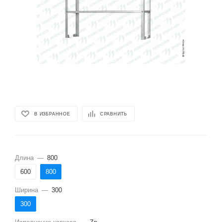
В ИЗБРАННОЕ
СРАВНИТЬ
Длина
—
800
600
800
Ширина
—
300
300