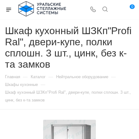
0
Шкаф кухонный ШЗКп"Profi
Ral", двери-купе, полки
сплошн. 3 шт., цинк, без к-
та замков
—
—
—
Главная
Каталог
Нейтральное оборудование
—
Шкафы кухонные
Шкаф кухонный ШЗКп"Profi Ral", двери-купе, полки сплошн. 3 шт.,
цинк, без к-та замков