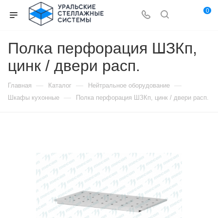
0
Полка перфорация ШЗКп,
цинк / двери расп.
—
—
—
Главная
Каталог
Нейтральное оборудование
—
Шкафы кухонные
Полка перфорация ШЗКп, цинк / двери расп.