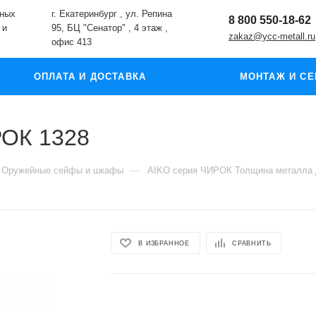
жных
г. Екатеринбург , ул. Репина
8 800 550-18-62
 и
95, БЦ "Сенатор" , 4 этаж ,
zakaz@ycc-metall.ru
офис 413
ОПЛАТА И ДОСТАВКА
МОНТАЖ И СЕ
ОК 1328
—
Оружейные сейфы и шкафы
AIKO серия ЧИРОК Толщина металла 
В ИЗБРАННОЕ
СРАВНИТЬ