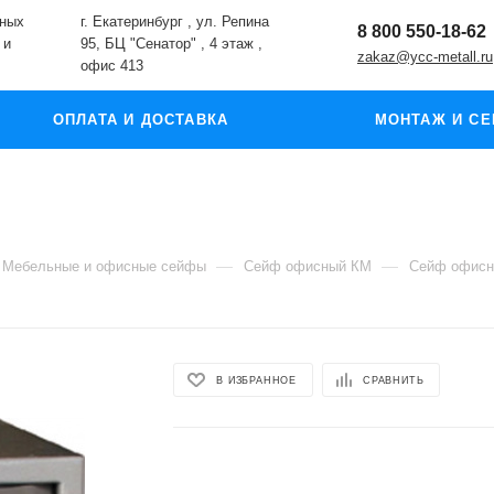
жных
г. Екатеринбург , ул. Репина
8 800 550-18-62
 и
95, БЦ "Сенатор" , 4 этаж ,
zakaz@ycc-metall.ru
офис 413
ОПЛАТА И ДОСТАВКА
МОНТАЖ И СЕ
—
—
Мебельные и офисные сейфы
Сейф офисный КМ
Сейф офисн
В ИЗБРАННОЕ
СРАВНИТЬ